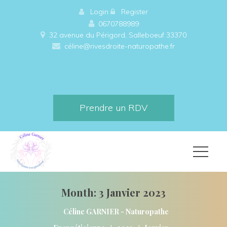
 
Login
 
 
Register
0670788989
32 avenue du Périgord, Salleboeuf 33370 
céline@rivesdroite-naturopathe.fr
Prendre un RDV
Month: 
3 Janvier 2023
Céline GARNIER - Naturopathe 