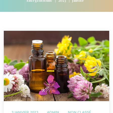
|
|
Energéticienne
2023
Janvier
 
 
3 JANVIER 2023
ADMIN
NON CLASSÉ