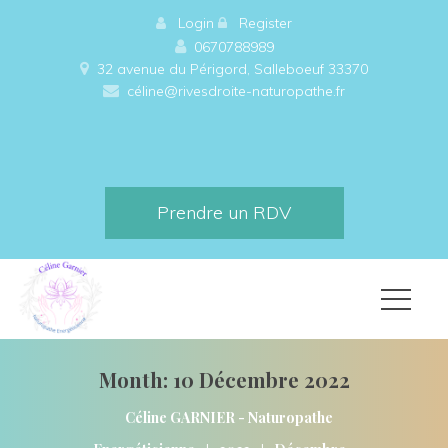
 
Login
 
 
Register
0670788989
32 avenue du Périgord, Salleboeuf 33370 
céline@rivesdroite-naturopathe.fr
Prendre un RDV
Month: 
10 Décembre 2022
Céline GARNIER - Naturopathe 