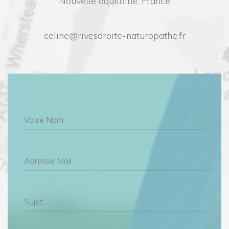
Nouvelle aquitaine, France
celine@rivesdroite-naturopathe.fr