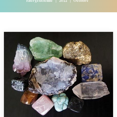
|
|
Energéticienne
2022
Octobre