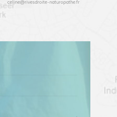
celine@rivesdroite-naturopathe.fr