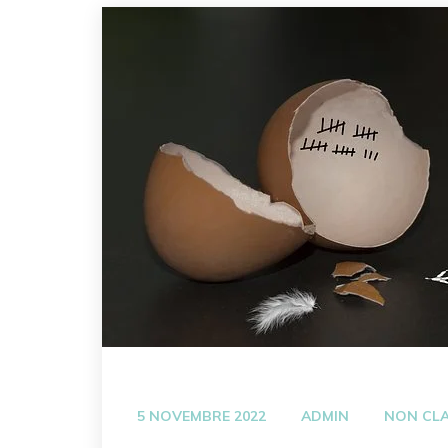
QU’EST-CE QUE LA N
A QUI S’ADRESSE LA
LA NATUROPATHIE, 
EN QUOI LA NATUROP
QUELQUES EXEMPLES
 
 
5 NOVEMBRE 2022
ADMIN
NON CL