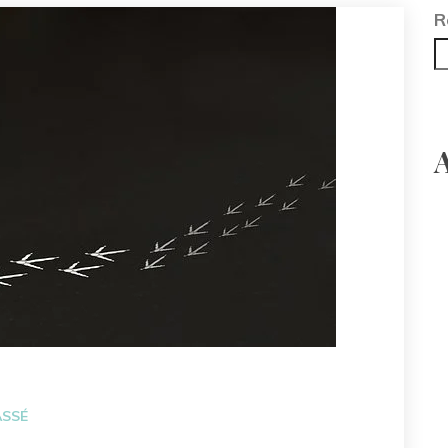
ATUROPATHIE ?
R
MES OUTILS ET MA PRATIQUE
 NATUROPATHIE ?
QUAND ? POUR QUOI ? COMMENT ?
ATHIE ET L’ÉNERGÉTIQUE PEUVENT VOUS CONVE
 DE L’APPLICATION DE LA NATUROPATHIE
ASSÉ