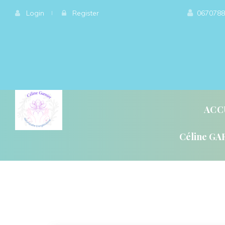
 
Login
 
 
 
Register
0670788
ACC
Céline GA
QU’ET-CE QUE LA GÉ
QU’EST-CE QUE L’ÉN
L’ÉNERGÉTIQUE, QU