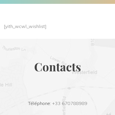
[yith_wcwl_wishlist]
Contact
 Téléphone:
 +33 670788989