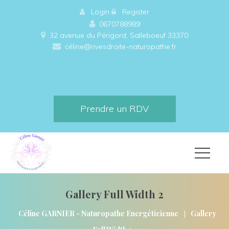
 
Login
 
 
Register
0670788989
32 avenue du Périgord, Salleboeuf 33370 
céline@rivesdroite-naturopathe.fr
Prendre un RDV
Gallery Full Width 2
|
Céline GARNIER - Naturopathe Energéticienne
Gallery 