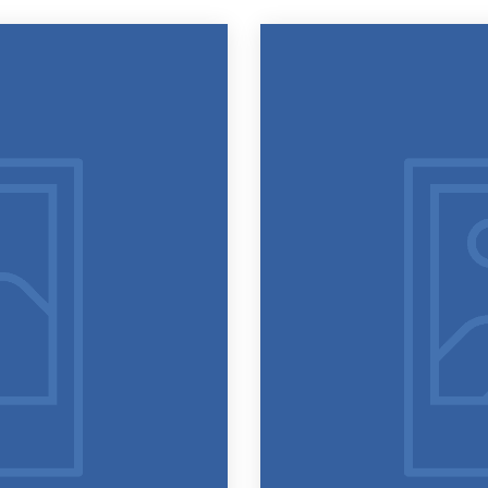
ATUROPATHIE ?
MES OUTILS ET MA PRATIQUE
 NATUROPATHIE ?
QUAND ? POUR QUOI ? COMMENT ?
ATHIE ET L’ÉNERGÉTIQUE PEUVENT VOUS CONVE
 DE L’APPLICATION DE LA NATUROPATHIE