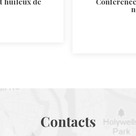
 huileux de 
Conférence 
n
Contact