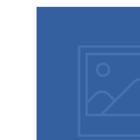
QU’EST-CE QUE LA N
A QUI S’ADRESSE LA
LA NATUROPATHIE, 
EN QUOI LA NATUROP
QUELQUES EXEMPLES