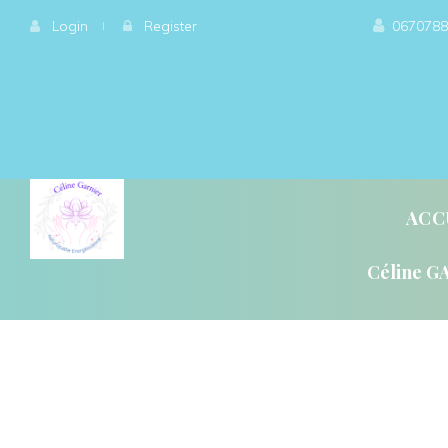
 
Login
 
 
 
Register
0670788
ACC
Céline G
QU’ET-CE QUE LA GÉ
QU’EST-CE QUE L’ÉN
L’ÉNERGÉTIQUE, QU