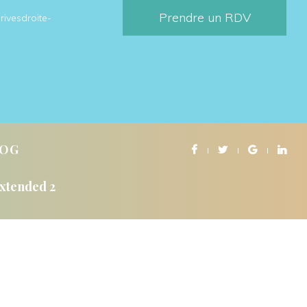
Prendre un RDV
rivesdroite-
LOG
Extended 2
NS