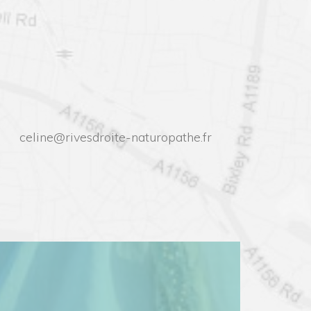
celine@rivesdroite-naturopathe.fr