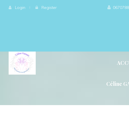
 
Login
 
 
 
Register
0670788
ACC
Céline G
QU’ET-CE QUE LA GÉ
QU’EST-CE QUE L’ÉN
L’ÉNERGÉTIQUE, QU