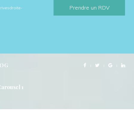
Prendre un RDV
rivesdroite-
LOG
Carousel 1
NS