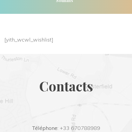
Souhait
[yith_wcwl_wishlist]
Contact
 Téléphone:
 +33 670788989