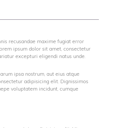
NIR ?
mnis recusandae maxime fugiat error 
orem ipsum dolor sit amet, consectetur 
riatur excepturi eligendi natus unde. 
 harum ipsa nostrum, aut eius atque 
sectetur adipisicing elit. Dignissimos 
aepe voluptatem incidunt, cumque 