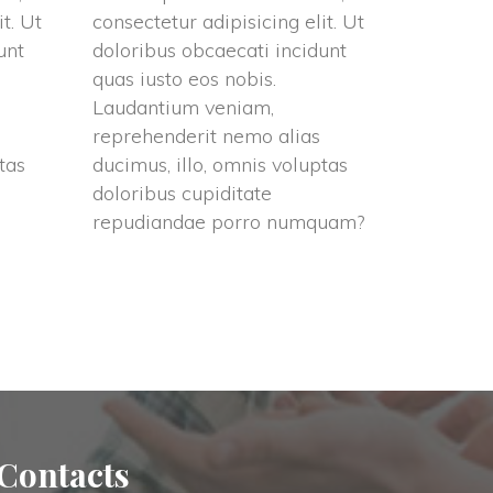
t. Ut 
consectetur adipisicing elit. Ut 
nt 
doloribus obcaecati incidunt 
quas iusto eos nobis. 
Laudantium veniam, 
reprehenderit nemo alias 
as 
ducimus, illo, omnis voluptas 
doloribus cupiditate 
repudiandae porro numquam?
Contact