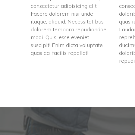
consectetur adipisicing elit. 
consect
Facere dolorem nisi unde 
dolori
itaque, aliquid. Necessitatibus, 
quas iu
dolorem tempora repudiandae 
Laudan
modi. Quis, esse eveniet 
repreh
uscipit! Enim dicta voluptate 
ducimu
quas ea, facilis repellat!
dolori
repud
Menti