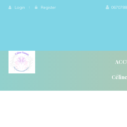
 
Login
 
 
 
Register
0670788
ACC
Célin
QU’ET-CE QUE LA GÉ
QU’EST-CE QUE L’ÉN
L’ÉNERGÉTIQUE, QU