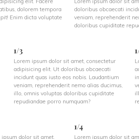
pisicing elit. Facere 
Lorem ipsum dolor sit amet
tatibus, dolorem tempora 
doloribus obcaecati incid
it! Enim dicta voluptate 
veniam, reprehenderit nem
doloribus cupiditate re
1/3
1
Lorem ipsum dolor sit amet, consectetur 
L
adipisicing elit. Ut doloribus obcaecati 
a
incidunt quas iusto eos nobis. Laudantium 
i
veniam, reprehenderit nemo alias ducimus, 
v
 
illo, omnis voluptas doloribus cupiditate 
i
repudiandae porro numquam?
r
1/4
ipsum dolor sit amet, 
Lorem ipsum dolor sit ame