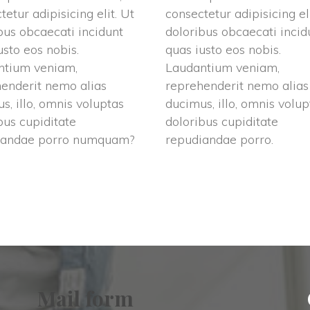
etur adipisicing elit. Ut 
consectetur adipisicing eli
bus obcaecati incidunt 
doloribus obcaecati incidu
sto eos nobis. 
quas iusto eos nobis. 
tium veniam, 
Laudantium veniam, 
enderit nemo alias 
reprehenderit nemo alias 
s, illo, omnis voluptas 
ducimus, illo, omnis volupt
bus cupiditate 
doloribus cupiditate 
iandae porro numquam?
repudiandae porro.
Mail form