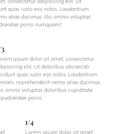
, consectetur adipisicing elit. Ut 
unt quas iusto eos nobis. Laudantium 
o alias ducimus, illo, omnis voluptas 
pudiandae porro numquam?
/3
orem ipsum dolor sit amet, consectetur 
dipisicing elit. Ut doloribus obcaecati 
ncidunt quas iusto eos nobis. Laudantium 
eniam, reprehenderit nemo alias ducimus, 
llo, omnis voluptas doloribus cupiditate 
epudiandae porro.
1/4
t, 
Lorem ipsum dolor sit amet, 