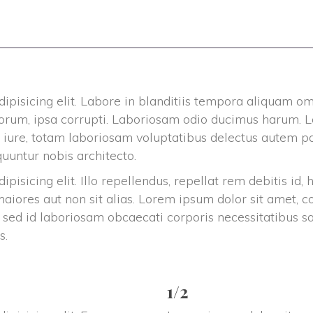
ATUROPATHIE ?
MES OUTILS ET MA PRATIQUE
 NATUROPATHIE ?
QUAND ? POUR QUOI ? COMMENT ?
ATHIE ET L’ÉNERGÉTIQUE PEUVENT VOUS CONVE
dipisicing elit. Labore in blanditiis tempora aliquam o
lorum, ipsa corrupti. Laboriosam odio ducimus harum. L
 DE L’APPLICATION DE LA NATUROPATHIE
e iure, totam laboriosam voluptatibus delectus autem pa
untur nobis architecto.
pisicing elit. Illo repellendus, repellat rem debitis id,
iores aut non sit alias. Lorem ipsum dolor sit amet, con
 sed id laboriosam obcaecati corporis necessitatibus s
s.
1/2