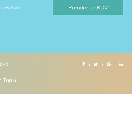
Prendre un RDV
rivesdroite-
LOG
r Top 6
NS