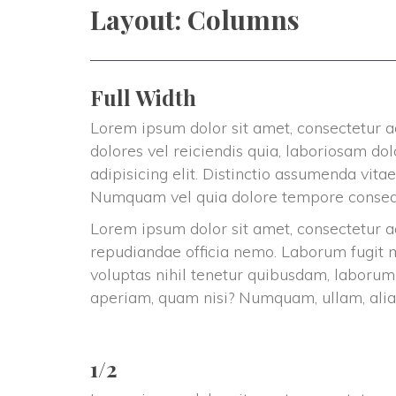
QU’EST-CE QUE LA N
Layout: Column
A QUI S’ADRESSE LA
LA NATUROPATHIE, 
Full Width
EN QUOI LA NATUROP
Lorem ipsum dolor sit amet, consectetur a
dolores vel reiciendis quia, laboriosam do
QUELQUES EXEMPLES
adipisicing elit. Distinctio assumenda vita
Numquam vel quia dolore tempore consequ
Lorem ipsum dolor sit amet, consectetur adi
repudiandae officia nemo. Laborum fugit ma
voluptas nihil tenetur quibusdam, laborum
aperiam, quam nisi? Numquam, ullam, alia
1/2