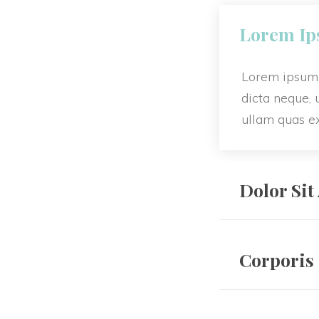
QU’EST-CE QUE LA N
Lorem I
A QUI S’ADRESSE LA
LA NATUROPATHIE, 
Lorem ipsum d
dicta neque, 
EN QUOI LA NATUROP
ullam quas exp
QUELQUES EXEMPLES
Dolor Sit
Corporis 