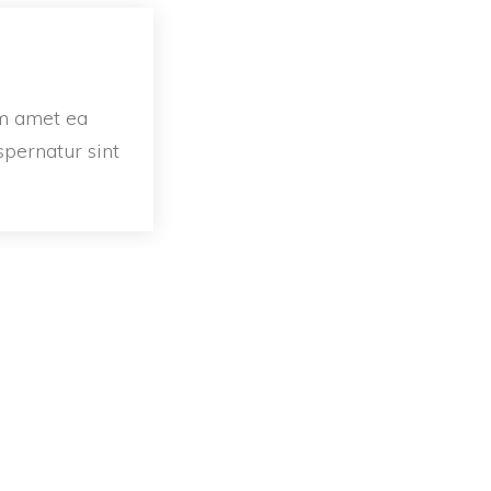
m amet ea 
pernatur sint 
NIR ?