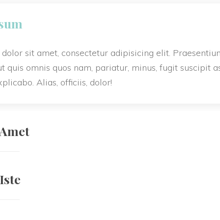
ATUROPATHIE ?
MES OUTILS ET MA PRATIQUE
psum
 NATUROPATHIE ?
QUAND ? POUR QUOI ? COMMENT ?
olor sit amet, consectetur adipisicing elit. Praesentiu
ut quis omnis quos nam, pariatur, minus, fugit suscipit as
ATHIE ET L’ÉNERGÉTIQUE PEUVENT VOUS CONVE
licabo. Alias, officiis, dolor!
 DE L’APPLICATION DE LA NATUROPATHIE
 Amet
Iste