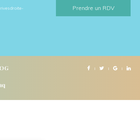
Prendre un RDV
rivesdroite-
LOG
aq
NS