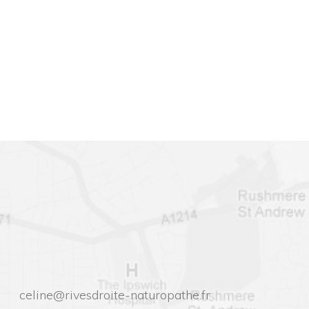
celine@rivesdroite-naturopathe.fr