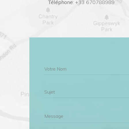
 Téléphone:
 +33 670788989