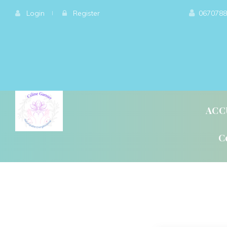
 
Login
 
 
 
Register
0670788
ACC
C
QU’ET-CE QUE LA GÉ
QU’EST-CE QUE L’ÉN
L’ÉNERGÉTIQUE, QU