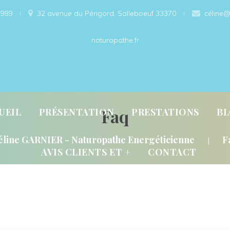
989
 
32 avenue du Périgord, Salleboeuf 33370 
céline@
naturopathe.fr
 
 
 
Faq
UEIL
PRÉSENTATION
PRESTATIONS
B
 
éline GARNIER - Naturopathe Energéticienne
F
|
AVIS CLIENTS ET +
CONTACT
OBIOLOGIE ?
PRESTATIONS/CONSULTATIO
ERGÉTIQUE ?
TARIFS
RETOURS CLIENTS
RENDEZ-VOUS
AND, QUOI, COMMENT ?
A PROPOS DE MOI
GALERIE