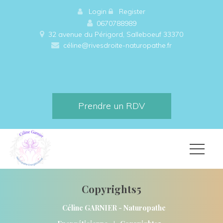
 
Login
 
 
Register
0670788989
32 avenue du Périgord, Salleboeuf 33370 
céline@rivesdroite-naturopathe.fr
Prendre un RDV
Copyrights5
Céline GARNIER - Naturopathe 