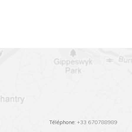
 Téléphone:
 +33 670788989