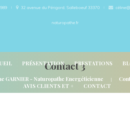
989
 
32 avenue du Périgord, Salleboeuf 33370 
céline@
naturopathe.fr
 
 
 
Contact 3
UEIL
PRÉSENTATION
PRESTATIONS
B
 
ne GARNIER - Naturopathe Energéticienne
Cont
|
AVIS CLIENTS ET +
CONTACT
OBIOLOGIE ?
PRESTATIONS/CONSULTATIO
ERGÉTIQUE ?
TARIFS
RETOURS CLIENTS
RENDEZ-VOUS
AND, QUOI, COMMENT ?
A PROPOS DE MOI
GALERIE