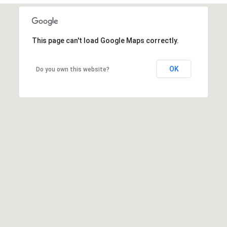
ATUROPATHIE ?
MES OUTILS ET MA PRATIQUE
 NATUROPATHIE ?
This page can't load Google Maps correctly.
QUAND ? POUR QUOI ? COMMENT ?
OK
Do you own this website?
ATHIE ET L’ÉNERGÉTIQUE PEUVENT VOUS CONVE
 DE L’APPLICATION DE LA NATUROPATHIE