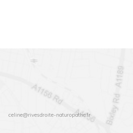
celine@rivesdroite-naturopathe.fr