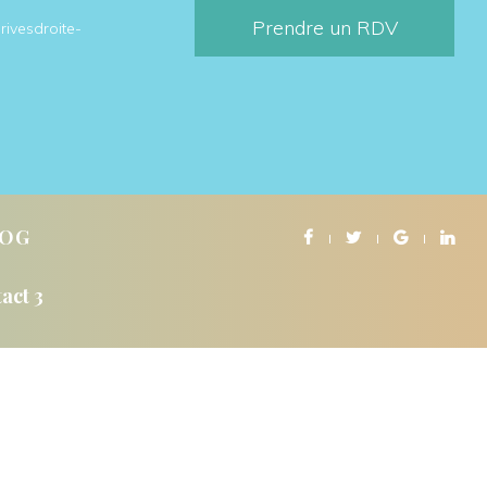
Prendre un RDV
rivesdroite-
LOG
act 3
NS