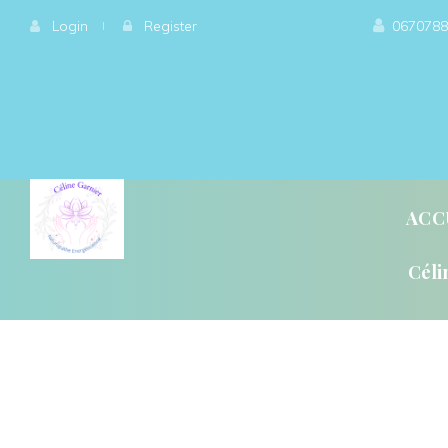
 
Login
 
 
 
Register
0670788
ACC
Céli
QU’ET-CE QUE LA GÉ
QU’EST-CE QUE L’ÉN
L’ÉNERGÉTIQUE, QU