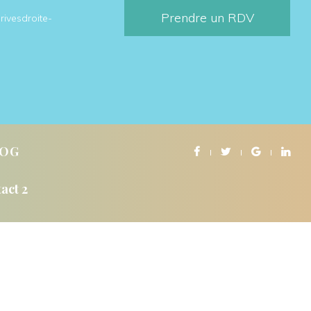
Prendre un RDV
rivesdroite-
LOG
act 2
NS