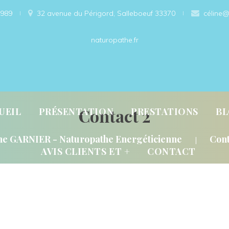
989
 
32 avenue du Périgord, Salleboeuf 33370 
céline@
naturopathe.fr
 
 
 
Contact 2
UEIL
PRÉSENTATION
PRESTATIONS
B
 
ne GARNIER - Naturopathe Energéticienne
Cont
|
AVIS CLIENTS ET +
CONTACT
OBIOLOGIE ?
PRESTATIONS/CONSULTATIO
ERGÉTIQUE ?
TARIFS
RETOURS CLIENTS
RENDEZ-VOUS
AND, QUOI, COMMENT ?
A PROPOS DE MOI
GALERIE