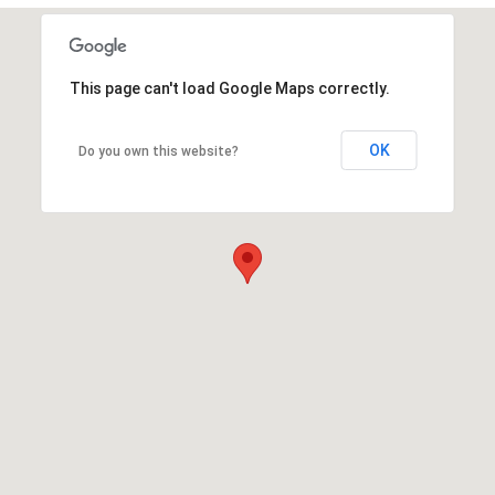
ATUROPATHIE ?
MES OUTILS ET MA PRATIQUE
 NATUROPATHIE ?
This page can't load Google Maps correctly.
QUAND ? POUR QUOI ? COMMENT ?
OK
Do you own this website?
ATHIE ET L’ÉNERGÉTIQUE PEUVENT VOUS CONVE
 DE L’APPLICATION DE LA NATUROPATHIE