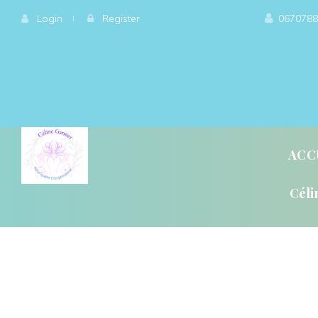
 
Login
 
 
 
Register
0670788
ACC
Céli
QU’ET-CE QUE LA GÉ
QU’EST-CE QUE L’ÉN
L’ÉNERGÉTIQUE, QU